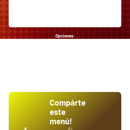
Opciones:
Compárte
este
menú!